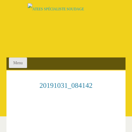
SKIP
TO
CONTENT
Menu
20191031_084142