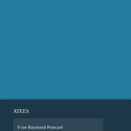
ATEES
9 rue Raymond Poincaré