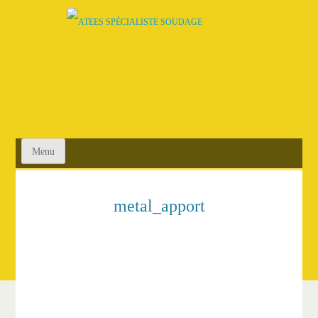
SKIP
TO
CONTENT
Menu
metal_apport