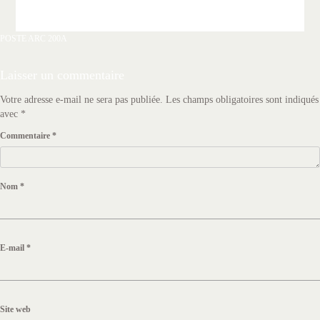
Navigation
POSTE ARC 200A
de
l’article
Laisser un commentaire
Votre adresse e-mail ne sera pas publiée.
Les champs obligatoires sont indiqués
avec
*
Commentaire
*
Nom
*
E-mail
*
Site web