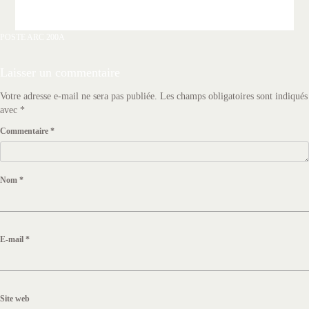
Navigation
POSTE ARC 200A
de
l’article
Laisser un commentaire
Votre adresse e-mail ne sera pas publiée.
Les champs obligatoires sont indiqués
avec
*
Commentaire
*
Nom
*
E-mail
*
Site web