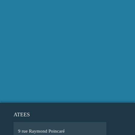
ATEES
9 rue Raymond Poincaré