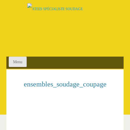
SKIP
TO
CONTENT
Menu
ensembles_soudage_coupage