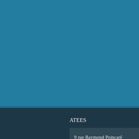
ATEES
9 rue Raymond Poincaré