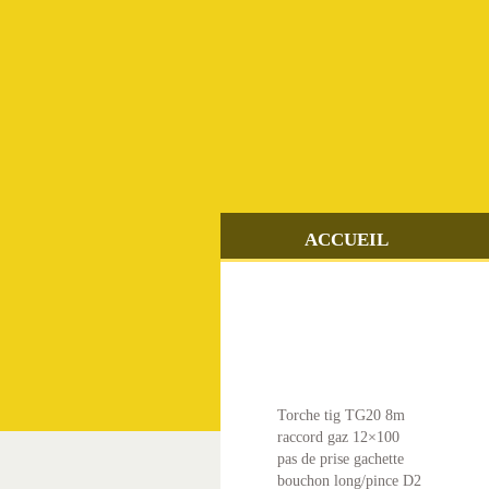
SKIP
TO
CONTENT
ACCUEIL
Torche tig TG20 8m
raccord gaz 12×100
pas de prise gachette
bouchon long/pince D2