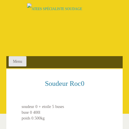
SKIP
TO
CONTENT
Menu
Soudeur Roc0
soudeur 0 + etoile 5 buses
buse 0 400l
poids 0.500kg