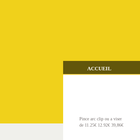
SKIP
TO
CONTENT
ACCUEIL
Pince arc clip ou a viser
de 11.25€ 12.92€ 39,86€