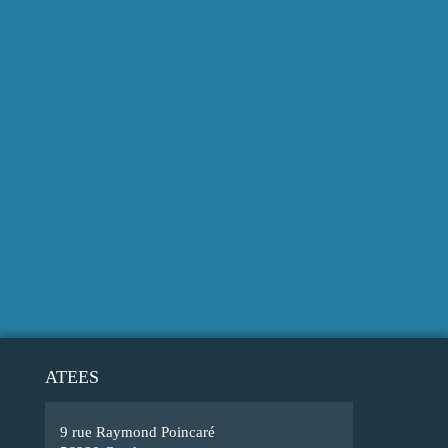
ATEES
9 rue Raymond Poincaré