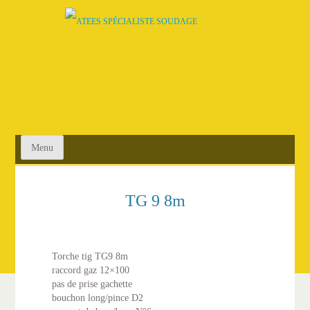
SKIP
TO
CONTENT
Menu
TG 9 8m
Torche tig TG9 8m
raccord gaz 12×100
pas de prise gachette
bouchon long/pince D2