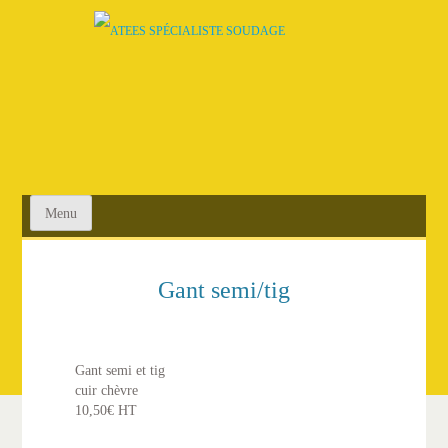
SKIP
TO
CONTENT
Menu
Gant semi/tig
Gant semi et tig
cuir chèvre
10,50€ HT