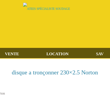
VENTE
LOCATION
SAV
disque a tronçonner 230×2.5 Norton
rton